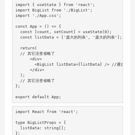
import { useState } from 'react';

import BigList from './BigList';

import './App.css';

const App = () => {

  const [count, setCount] = useState(0);

  const listData = ['庞大的列表', '庞大的列表']; //移
  return(

  // 其它没变省略了

      <div>

        <BigList listData={listData} /> //通过pro
      </div>

  );

  // 其它没变省略了

};

export default App;
import React from 'react';

type BigListProps = {

  listData: string[];

};
