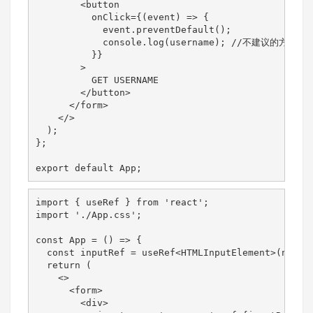
        <button

          onClick={(event) => {

            event.preventDefault();

            console.log(username); //不建议的方
          }}

        >

          GET USERNAME

        </button>

      </form>

    </>

  );

};

export default App;
import { useRef } from 'react';

import './App.css';

const App = () => {

  const inputRef = useRef<HTMLInputElement>(null);
  return (

    <>

      <form>

        <div>
