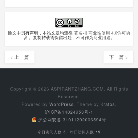
除文中另有声明，本站文章均遵循
署名-非商业性使用 4.0许可协
议
。复制转载需保留出处，不可作为商业用途。
< 上一篇
下一篇 >
Copyright ©
2026 ASPIRANTZHANG.COM. All Rights
Reserved.
Powered by
WordPress
. Theme by
Kratos
.
沪ICP备14024953号-1
沪公网安备 31011202006594号
今日访问人数
5
昨日访问人数
19