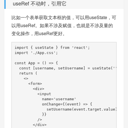
useRef 不动时，引用它
比如一个表单获取文本框的值，可以用useState，可
以用useRef。如果不涉及赋值，也就是不涉及量的
变化操作，用useRef更好。
import { useState } from 'react';

import './App.css';

const App = () => {

  const [username, setUsername] = useState('');

  return (

    <>

      <form>

        <div>

          <input

            name='username'

            onChange={(event) => {

              setUsername(event.target.value);

            }}

          />

        </div>
