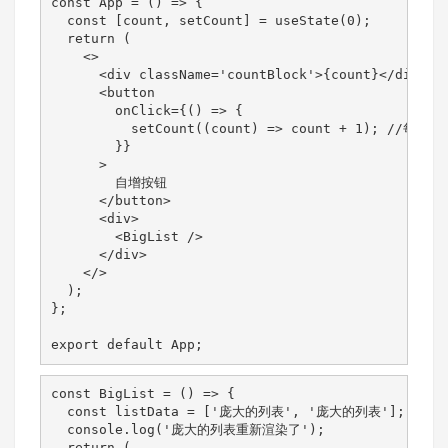
const App = () => {

  const [count, setCount] = useState(0);

  return (

    <>

      <div className='countBlock'>{count}</div>

      <button

        onClick={() => {

          setCount((count) => count + 1); 
        }}

      >

        自增按钮

      </button>

      <div>

        <BigList />

      </div>

    </>

  );

};

export default App;
const BigList = () => {

  const listData = ['庞大的列表', '庞大的列表'];

  console.log('庞大的列表重新渲染了');

  return (
