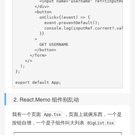
          <input name='username' ref={inputRef} />
        </div>

        <button

          onClick={(event) => {

            event.preventDefault();

            console.log(inputRef.current?.
          }}

        >

          GET USERNAME

        </button>

      </form>

    </>

  );

};

export default App;
2. React.Memo 组件别乱动
我有一个页面
，页面上就俩东西，一个是
App.tsx
按钮自增，一个是子组件叫大列表
BigList.tsx