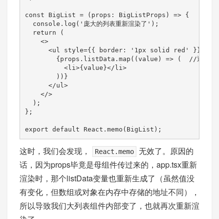
const BigList = (props: BigListProps) => {

  console.log('庞大的列表重新渲染了');

  return (

    <>

      <ul style={{ border: '1px solid red' }}>

        {props.listData.map((value) => (  //通
          <li>{value}</li>

        ))}

      </ul>

    </>

  );

};

export default React.memo(BigList);
这时，我们会发现，
无效了。原因的
React.memo
话，因为props毕竟是母组件传过来的，app.tsx重新
渲染时，那个listData变量也重新生成了（虽然值没
有变化，但数组或对象在内存中存储的地址不同），
所以导致我们大列表组件内部变了，也就再次重新渲