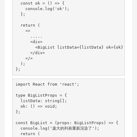
  const ok = () => {

    console.log('ok');

  };

  return (

    <>

      .....

      <div>

        <BigList listData={listData} ok={ok} />
      </div>

    </>

  );

};
import React from 'react';

type BigListProps = {

  listData: string[];

  ok: () => void;

};

const BigList = (props: BigListProps) => {

  console.log('庞大的列表重新渲染了');

  return (
