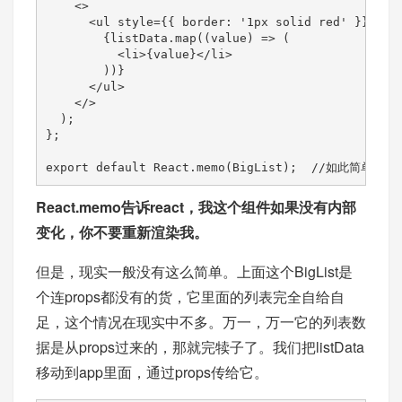
    <>

      <ul style={{ border: '1px solid red' }}>

        {listData.map((value) => (

          <li>{value}</li>

        ))}

      </ul>

    </>

  );

};

export default React.memo(BigList);  //如此简单就
React.memo告诉react，我这个组件如果没有内部
变化，你不要重新渲染我。
但是，现实一般没有这么简单。上面这个BigList是
个连props都没有的货，它里面的列表完全自给自
足，这个情况在现实中不多。万一，万一它的列表数
据是从props过来的，那就完犊子了。我们把listData
移动到app里面，通过props传给它。