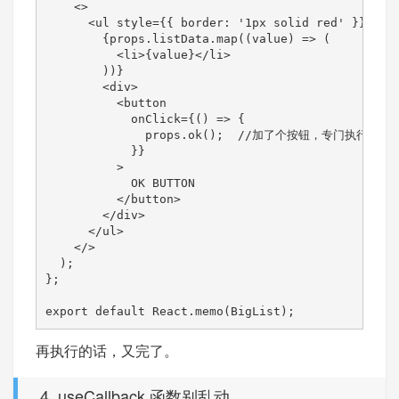
    <>

      <ul style={{ border: '1px solid red' }}>

        {props.listData.map((value) => (

          <li>{value}</li>

        ))}

        <div>

          <button

            onClick={() => {

              props.ok();  //加了个按钮，专门执行传过来
            }}

          >

            OK BUTTON

          </button>

        </div>

      </ul>

    </>

  );

};

export default React.memo(BigList);
再执行的话，又完了。
4. useCallback 函数别乱动