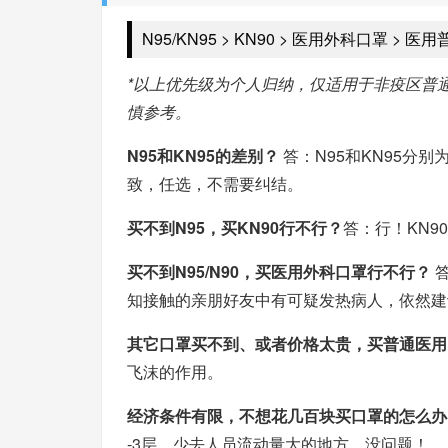
N95/KN95 > KN90 > 医用外科口罩 > 
*以上优先级为个人归纳，仅适用于非疫区普
慎参考。
N95和KN95的差别？
答：N95和KN95分
致，任选，不需要纠结。
买不到N95，买KN90行不行？
答：行！KN
买不到N95/N90，买医用外科口罩行不行？
答
知接触的亲朋好友中有可疑发热病人，依然建
其它口罩买不到、或者价格太贵，买普通医用
飞沫的作用。
经济条件有限，不想花几百块买口罩的怎么办
-3层，少去人员流动量大的地方，没问题！