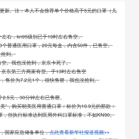
更新。注：本人不会推荐单个价格高于5元的口罩（儿
多个左右，kn95级别已于19时左右售空。
00个普通医用口罩，20元每盒，内含50件，已售空。
没抢到。
内售空。我也没抢到，京东卡死了。
元/个，京东第三方商家有货。于13时左右售空
口罩，售价为7.2元1个，很快售罄，我也没抢到。
2.5元，30分钟左右已售罄
。
朝美”，购买朝美医用普通口罩：标价为10.9元的那款：
口罩，但执行标准达到医用外科口罩标准，不如KN90。
，国家应急储备单位，
点此查看新华社报道视频>>