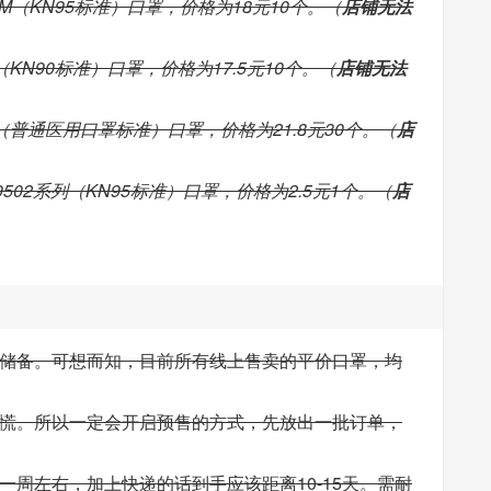
-M（KN95标准）口罩，价格为18元10个。（
店铺无法
（KN90标准）口罩，价格为17.5元10个。（
店铺无法
列（普通医用口罩标准）口罩，价格为21.8元30个。（
店
502系列（KN95标准）口罩，价格为2.5元1个。（
店
储备。可想而知，目前所有线上售卖的平价口罩，均
慌。所以一定会开启预售的方式，先放出一批订单，
周左右，加上快递的话到手应该距离10-15天。需耐