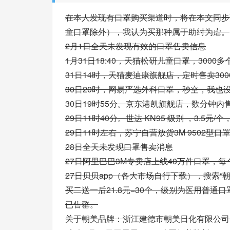
在本人发现有口罩购买渠道时，将在本文同步
童口罩除外），我认为买那种属于助纣为虐。
2月1日全天未发现有效的口罩售卖信息
1月31日18:40，天猫松研儿童口罩，3000
31日14时，天猫麦迪康旗舰店，定时售卖30
30日20时，网易严选外科口罩，秒空，我也
30日19时55分。京东港凯旗舰店，数分钟
29日11时40分。世达 KN95 级别 ，3.5
29日11时左右，苏宁自营放货3M 9502型
28日全天未发现口罩售卖消息
27日阿里巴巴3M专卖店上线40万件口罩，每个
27日贝贝app（各大市场自行下载），搜索“
买二送一后21.8元=30个，级别为医用普通
已售罄。
关于朝美品牌：浙江建德市朝美日化有限公司