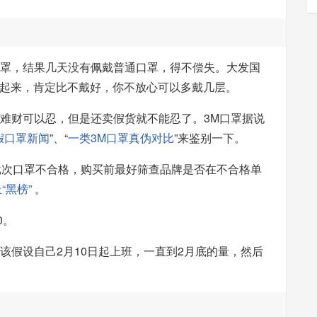
端口罩，结果几天没有佩戴普通口罩，得不偿失。大发国
起来，肯定比不戴好，你不放心可以多戴几层。
国难财可以忍，但是还卖假货就不能忍了。3M口罩据说
假口罩新闻
”、“
一类3M口罩真伪对比
”来鉴别一下。
3批次口罩不合格，购买前最好筛查品牌是否在不合格单
“黑榜”
。
0。
应该假设自己2月10日起上班，一直到2月底的量，然后