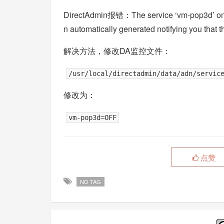
DirectAdmin报错：The service ‘vm-pop3d’ on s
n automatically generated notifying you that 
解决方法，修改DA监控文件：
/usr/local/directadmin/data/adn/servic
修改为：
vm-pop3d=OFF
点赞
NO TAG