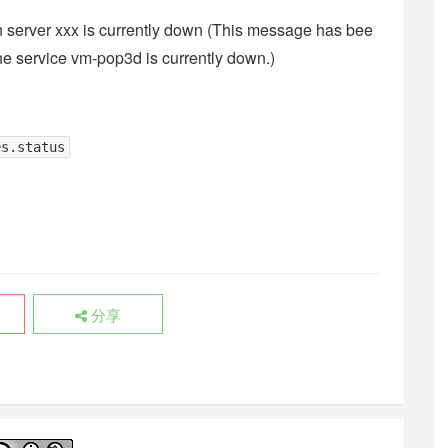
erver xxx is currently down (This message has bee
the service vm-pop3d is currently down.)
es.status
分享