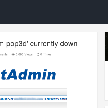
-pop3d' currently down
ments
6,696 Views
0 Times