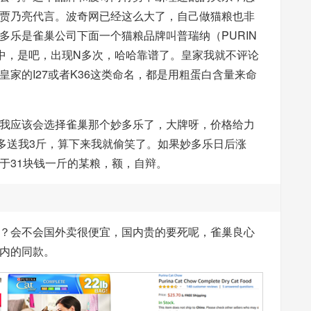
贾乃亮代言。波奇网已经这么大了，自己做猫粮也非
多乐是雀巢公司下面一个猫粮品牌叫普瑞纳（PURIN
格当中，是吧，出现N多次，哈哈靠谱了。皇家我就不评论
家的I27或者K36这类命名，都是用粗蛋白含量来命
我应该会选择雀巢那个妙多乐了，大牌呀，价格给力
还多送我3斤，算下来我就偷笑了。如果妙多乐日后涨
于31块钱一斤的某粮，额，自辩。
？会不会国外卖很便宜，国内贵的要死呢，雀巢良心
内的同款。