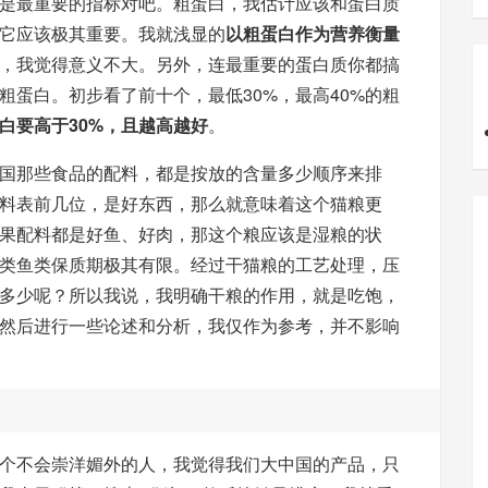
是最重要的指标对吧。粗蛋白，我估计应该和蛋白质
它应该极其重要。我就浅显的
以粗蛋白作为营养衡量
，我觉得意义不大。另外，连最重要的蛋白质你都搞
粗蛋白。初步看了前十个，最低30%，最高40%的粗
白要高于30%，且越高越好
。
国那些食品的配料，都是按放的含量多少顺序来排
料表前几位，是好东西，那么就意味着这个猫粮更
果配料都是好鱼、好肉，那这个粮应该是湿粮的状
类鱼类保质期极其有限。经过干猫粮的工艺处理，压
多少呢？所以我说，我明确干粮的作用，就是吃饱，
然后进行一些论述和分析，我仅作为参考，并不影响
个不会崇洋媚外的人，我觉得我们大中国的产品，只