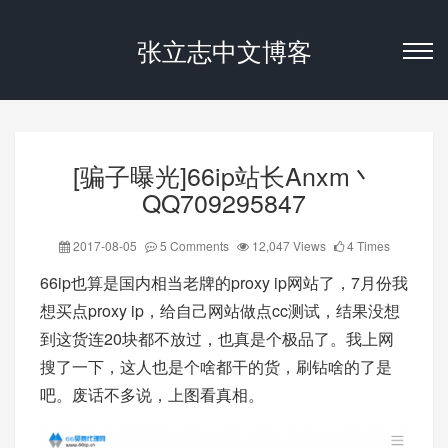
张立志中文博客
[骗子曝光]66ip站长Anxm丶
QQ709295847
2017-08-05
5 Comments
12,047 Views
4 Times
66ip也算是国内相当老牌的proxy ip网站了，7月份我
想买点proxy ip，给自己网站做点cc测试，结果没想
到这货连20块都不放过，也真是个极品了。我上网
搜了一下，这人也是个啥都干的货，刷钻啥的了是
吧。废话不多说，上图看真相。